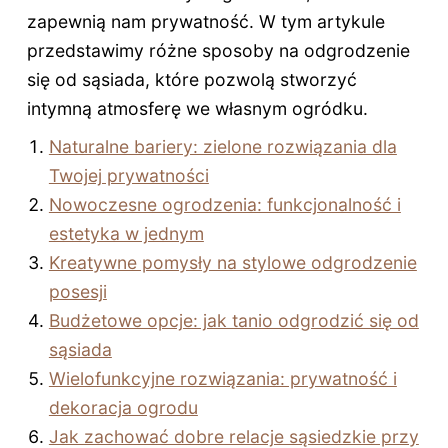
zapewnią nam prywatność. W tym artykule
przedstawimy różne sposoby na odgrodzenie
się od sąsiada, które pozwolą stworzyć
intymną atmosferę we własnym ogródku.
Naturalne bariery: zielone rozwiązania dla
Twojej prywatności
Nowoczesne ogrodzenia: funkcjonalność i
estetyka w jednym
Kreatywne pomysły na stylowe odgrodzenie
posesji
Budżetowe opcje: jak tanio odgrodzić się od
sąsiada
Wielofunkcyjne rozwiązania: prywatność i
dekoracja ogrodu
Jak zachować dobre relacje sąsiedzkie przy