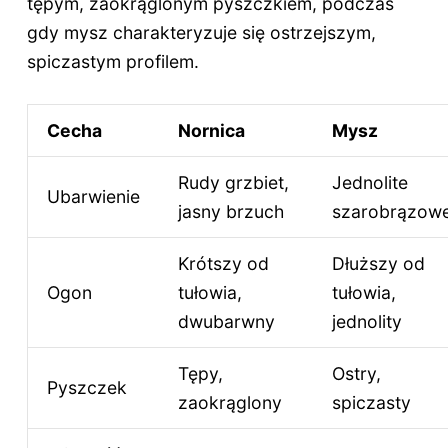
tępym, zaokrąglonym pyszczkiem, podczas
gdy mysz charakteryzuje się ostrzejszym,
spiczastym profilem.
Cecha
Nornica
Mysz
Rudy grzbiet,
Jednolite
Ubarwienie
jasny brzuch
szarobrązow
Krótszy od
Dłuższy od
Ogon
tułowia,
tułowia,
dwubarwny
jednolity
Tępy,
Ostry,
Pyszczek
zaokrąglony
spiczasty