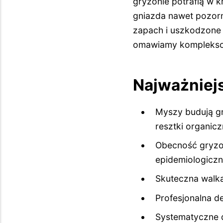
gryzonie potrafią w 
gniazda nawet pozorn
zapach i uszkodzone 
omawiamy kompleksowe 
Najważniej
Myszy budują gn
resztki organic
Obecność gryzon
epidemiologicz
Skuteczna walk
Profesjonalna d
Systematyczne d