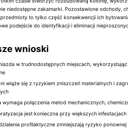
krótkim czasie stworzyć rozbudowaną kolonię, wykor
ie niedostępne zakamarki. Pozostawione odchody, c
przedmioty to tylko część konsekwencji ich bytowani
podejście do identyfikacji i eliminacji nieproszonyc
sze wnioski
iazda w trudnodostępnych miejscach, wykorzystując m
zne
i wiąże się z ryzykiem zniszczeń materialnych i zag
nych
a wymaga połączenia metod mechanicznych, chemicz
eratyzacja jest konieczna przy większych infestacjach
ziałania profilaktyczne zmniejszają ryzyko ponownej 