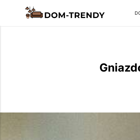
D
Gniazd