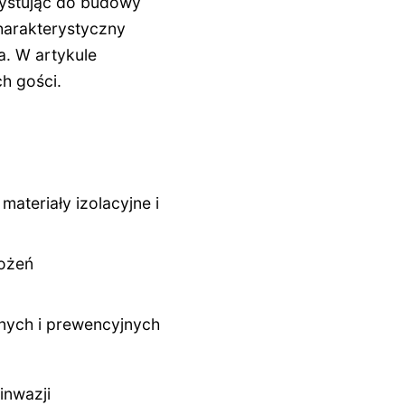
zystując do budowy
harakterystyczny
a. W artykule
h gości.
ateriały izolacyjne i
rożeń
nych i prewencyjnych
inwazji