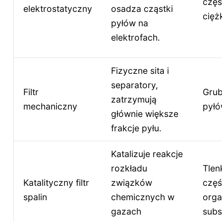
częś
elektrostatyczny
osadza cząstki
cięż
pyłów na
elektrofach.
Fizyczne sita i
separatory,
Filtr
Grub
zatrzymują
mechaniczny
pył
głównie większe
frakcje pyłu.
Katalizuje reakcje
rozkładu
Tlenk
Katalityczny filtr
związków
częś
spalin
chemicznych w
orga
gazach
subs