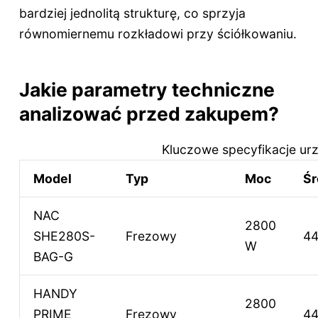
bardziej jednolitą strukturę, co sprzyja
równomiernemu rozkładowi przy ściółkowaniu.
Jakie parametry techniczne
analizować przed zakupem?
Kluczowe specyfikacje ur
Model
Typ
Moc
Śr
NAC
2800
SHE280S-
Frezowy
4
W
BAG-G
HANDY
2800
PRIME
Frezowy
4