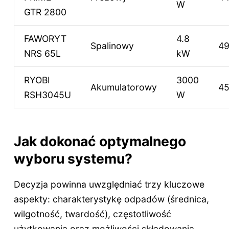
W
GTR 2800
FAWORYT
4.8
Spalinowy
4
NRS 65L
kW
RYOBI
3000
Akumulatorowy
4
RSH3045U
W
Jak dokonać optymalnego
wyboru systemu?
Decyzja powinna uwzględniać trzy kluczowe
aspekty: charakterystykę odpadów (średnica,
wilgotność, twardość), częstotliwość
użytkowania oraz możliwości składowania