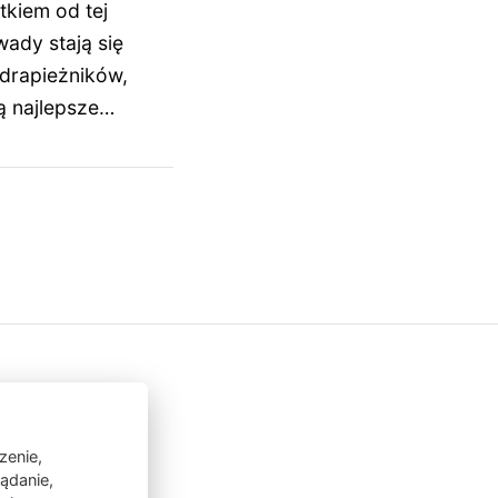
tkiem od tej
wady stają się
drapieżników,
ą najlepsze…
zenie,
lądanie,