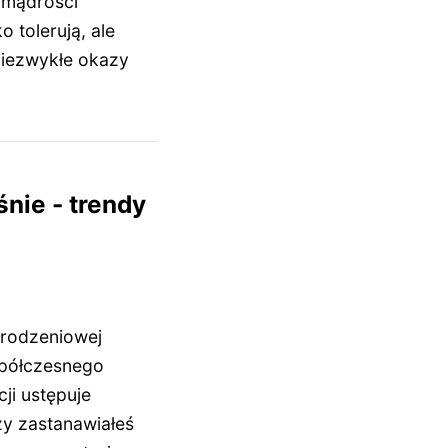
 mądrości
o tolerują, ale
niezwykłe okazy
nie - trendy
rodzeniowej
półczesnego
ji ustępuje
y zastanawiałeś