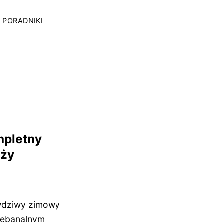
PORADNIKI
mpletny
óży
awdziwy zimowy
niebanalnym