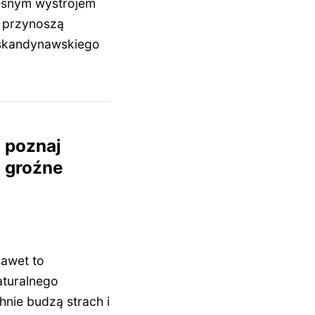
zesnym wystrojem
e przynoszą
i skandynawskiego
 poznaj
e groźne
nawet to
aturalnego
hnie budzą strach i