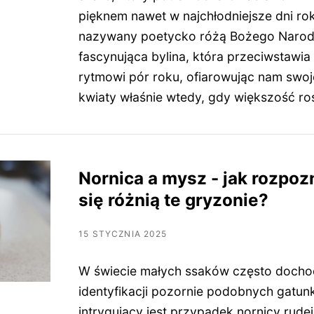
pięknem nawet w najchłodniejsze dni rok
nazywany poetycko różą Bożego Narodz
fascynująca bylina, która przeciwstawia
rytmowi pór roku, ofiarowując nam swo
kwiaty właśnie wtedy, gdy większość ro
Nornica a mysz - jak rozpoz
się różnią te gryzonie?
15 STYCZNIA 2025
W świecie małych ssaków często docho
identyfikacji pozornie podobnych gatun
intrygujący jest przypadek nornicy rud