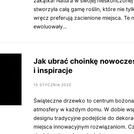
zakątka! Natura w swojej nieskończonej
stworzyła całą gamę roślin, które nie tylk
wręcz preferują zacienione miejsca. Te 
ewoluowały…
Jak ubrać choinkę nowocześ
i inspiracje
15 STYCZNIA 2025
Świąteczne drzewko to centrum bożona
atmosfery w każdym domu. W dobie ws
designu tradycyjne podejście do dekorac
miejsca innowacyjnym rozwiązaniom. Cz