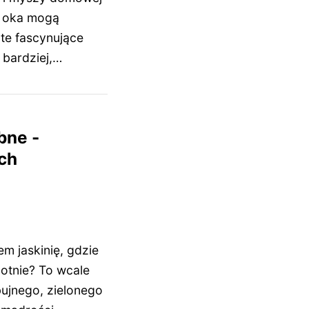
t oka mogą
te fascynujące
 bardziej,…
bne -
ych
m jaskinię, gdzie
lotnie? To wcale
ujnego, zielonego