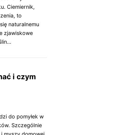
u. Ciemiernik,
enia, to
 się naturalnemu
je zjawiskowe
ślin…
nać i czym
dzi do pomyłek w
ków. Szczególnie
ej i myszy domowej