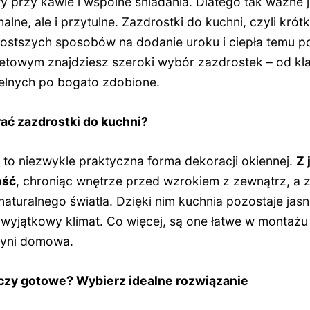
 przy kawie i wspólne śniadania. Dlatego tak ważne j
nalne, ale i przytulne. Zazdrostki do kuchni, czyli krót
prostszych sposobów na dodanie uroku i ciepła temu 
netowym znajdziesz szeroki wybór zazdrostek – od k
elnych po bogato zdobione.
ać zazdrostki do kuchni?
i
to niezwykle praktyczna forma dekoracji okiennej.
Z 
ość
, chroniąc wnętrze przed wzrokiem z zewnątrz, a z 
aturalnego światła. Dzięki nim kuchnia pozostaje jasn
wyjątkowy klimat. Co więcej, są one łatwe w montażu i
dyni domowa.
 czy gotowe? Wybierz idealne rozwiązanie