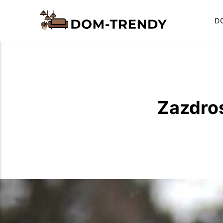
D
Zazdros