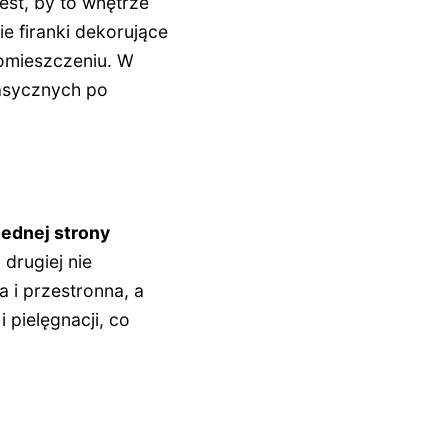
est, by to wnętrze
kie firanki dekorujące
pomieszczeniu. W
lasycznych po
jednej strony
drugiej nie
a i przestronna, a
 pielęgnacji, co